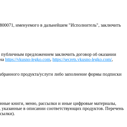
00071, именуемого в дальнейшем "Исполнитель", заключить
ым публичным предложением заключить договор об оказании
 на
https://vkusno-legko.com
,
https://secrets.vkusno-legko.com/
,
выбранного продукта/услуги либо заполнение формы подписки
ронные книги, меню, рассылки и иные цифровые материалы,
, указанные в описании соответствующих продуктов. Перечень
ссылки).