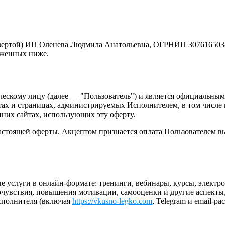
фертой) ИП Оленева Людмила Анатольевна, ОГРНИП 3076165038
оженных ниже.
ическому лицу (далее — "Пользователь") и является официальн
ах и страницах, администрируемых Исполнителем, в том числе
нних сайтах, использующих эту оферту.
настоящей оферты. Акцептом признается оплата Пользователем 
е услуги в онлайн-формате: тренинги, вебинары, курсы, элект
очувствия, повышения мотивации, самооценки и другие аспекты
Исполнителя (включая
https://vkusno-legko.com
, Telegram и email-ра