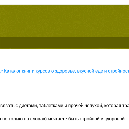
 Каталог книг и курсов о здоровье, вкусной еде и стройнос
зать с диетами, таблетками и прочей чепухой, которая тра
не только на словах) мечтаете быть стройной и здоровой