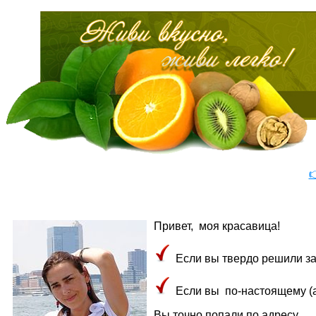

Привет, моя красавица!
Если вы твердо решили завя
Если вы по-настоящему (а 
Вы точно попали по адресу.