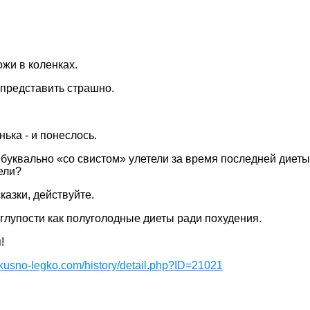
ожи в коленках.
 представить страшно.
нька - и понеслось.
буквально «со свистом» улетели за время последней диеты
ели?
казки, действуйте.
 глупости как полуголодные диеты ради похудения.
!
/vkusno-legko.com/history/detail.php?ID=21021