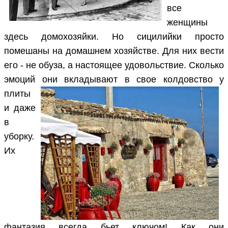
все
женщины
здесь домохозяйки. Но сицилийки просто
помешаны на домашнем хозяйстве. Для них вести
его - не обуза, а настоящее удовольствие. Сколько
эмоций они вкладывают в
свое колдовство у
плиты
и даже
в
уборку.
Их
фантазия всегда бьет ключом! Как они