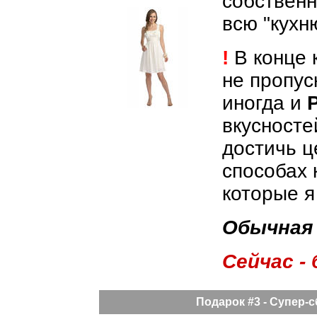
собственн
всю "кухн
!
В конце 
не пропус
иногда и
P
вкусносте
достичь ц
способах 
которые я
Обычная
Сейчас -
Подарок #3 - Супер-