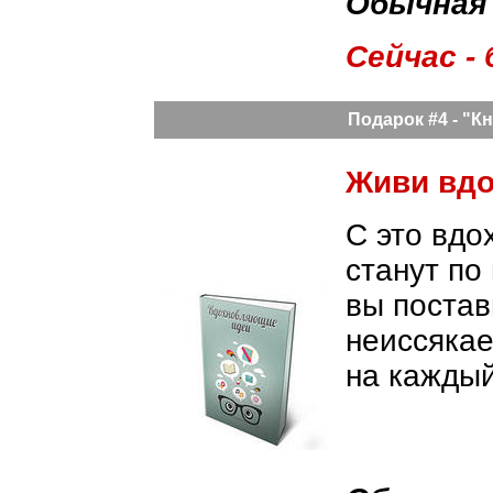
Обычная
Сейчас -
Подарок #4 -
"К
Живи вдо
С это вдо
станут по
вы постав
неиссякае
на каждый