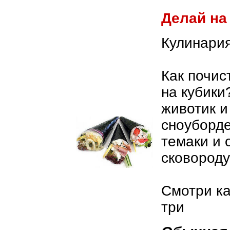
Делай на
Кулинария
Как почиc
на кубики
животик и
сноуборде
темаки и 
сковород
Смотри ка
три