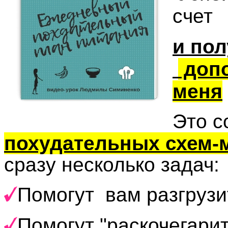
счет
и пол
допо
меня
Это с
похудательных схем-
сразу несколько задач:
Помогут вам разгрузит
Помогут "раскочегари