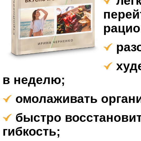
легк
перей
рацио
разо
худе
в неделю;
омолаживать органи
быстро восстановить
гибкость;