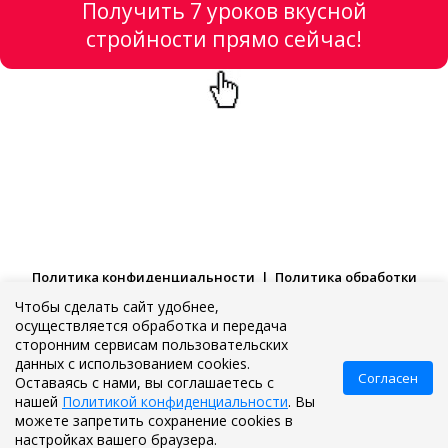
Получить 7 уроков вкусной
стройности прямо сейчас!
Политика конфиденциальности
| ​
Политика обработки
данных
|
Публичная оферта
Чтобы сделать сайт удобнее,
осуществляется обработка и передача
© Людмила Симиненко (Оленева). Все права защищены.
сторонним сервисам пользовательских
данных с использованием cookies.
ИП Оленева Людмила Анатольевна (Людмила Симиненко). ОГРН
Согласен
Оставаясь с нами, вы соглашаетесь с
307616503800071
нашей
Политикой конфиденциальности
. Вы
pochta@vkusno-legko.comАдрес 344013, г.Ростов-на-Дону, улица
можете запретить сохранение cookies в
Нефедова, 17
настройках вашего браузера.
+7 (909) 421-77-27