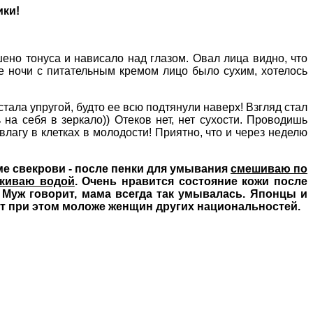
ики!
но тонуса и нависало над глазом. Овал лица видно, что
ле ночи с питательным кремом лицо было сухим, хотелось
стала упругой, будто ее всю подтянули наверх! Взгляд стал
 на себя в зеркало)) Отеков нет, нет сухости. Проводишь
влагу в клетках в молодости! Приятно, что и через неделю
ме свекрови - после пенки для умывания
смешиваю по
скиваю водой
. Очень нравится состояние кожи после
 Муж говорит, мама всегда так умывалась. Японцы и
дят при этом моложе женщин других национальностей.