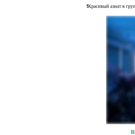
❗Красивый азиат в гру
В