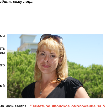
одить кожу лица.
ами
еть
ким
ого
мой
мма называется
"Заметное японское омоложение за 5