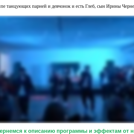
ппе танцующих парней и девчонок и есть Глеб, сын Ирины Черне
ернемся к описанию программы и эффектам от н