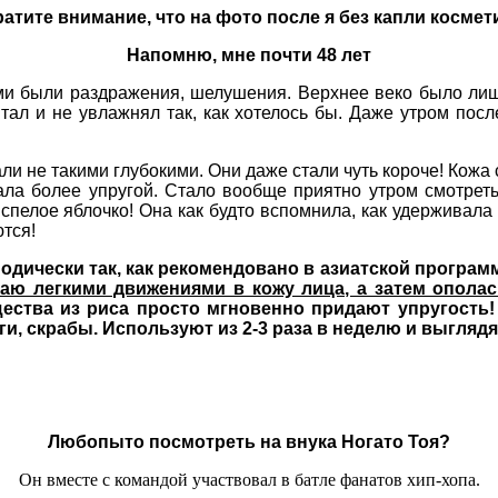
атите внимание, что на фото после я без капли космет
Напомню, мне почти 48 лет
ми были раздражения, шелушения. Верхнее веко было лише
итал и не увлажнял так, как хотелось бы. Даже утром пос
ли не такими глубокими. Они даже стали чуть короче! Кожа 
ала более упругой. Стало вообще приятно утром смотреть
спелое яблочко! Она как будто вспомнила, как удерживала 
тся!
одически так, как рекомендовано в азиатской програм
раю легкими движениями в кожу лица, а затем опола
ества из риса просто мгновенно придают упругость!
и, скрабы. Используют из 2-3 раза в неделю и выгля
Любопыто посмотреть на внука Ногато Тоя?
Он вместе с командой участвовал в батле фанатов хип-хопа.