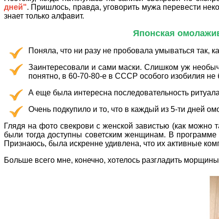
дней"
. Пришлось, правда, уговорить мужа перевести нек
знает только алфавит.
Японская омолажив
Поняла, что ни разу не пробовала умываться так, к
Заинтересовали и сами маски. Слишком уж необычн
понятно, в 60-70-80-е в СССР особого изобилия не
А еще была интересна последовательность ритуала 
Очень подкупило и то, что в каждый из 5-ти дней 
Глядя на фото свекрови с женской завистью (как можно та
были тогда доступны советским женщинам. В программе 
Признаюсь, была искренне удивлена, что их активные к
Больше всего мне, конечно, хотелось разгладить морщины. 