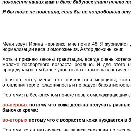
поколения наших мам и даже бабушек знали нечто 
Я бы тоже не поверила, если бы не попробовала эт
Меня зовут Ирина Черненко, мне почти 48. Я
журналист, 
нормализации веса и омоложения. Автор дюжины книг.
Хоть и признаю законы гравитации, всегда очень хотелос
моложе паспортного возраста реально. И для этого н
процедурам и тем более уповать на скальпель пластическо
Понятно, что у меня тоже появляются морщины, кожа 
отопления теряет эластичность и не радует бархатистость
Поэтому я в бесконечном поиске новых омолаживающих ср
во-первых
потому что кожа должна получать разные 
баночке крема;
во-вторых
потому что с возрастом кожа нуждается в 
Поэтому, когда наткнулась на записи свекрови по эксп