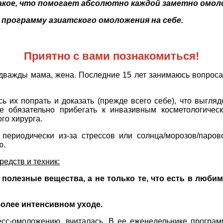
такое, что помогает абсолютно каждой заметно омол
у программу азиатского омоложения на себе.
Приятно с вами познакомиться!
дважды мама, жена. Последние 15 лет занимаюсь вопрос
ь их попрать и доказать (прежде всего себе), что выгляд
е обязательно прибегать к инвазивным косметологичес
го хирурга.
периодически из-за стрессов или солнца/морозов/паров
ю.
едств и техник:
полезные вещества, а не только те, что есть в люби
более интенсивном уходе.
ресс-омоложению, вчиталась. В ее еженедельнике програ