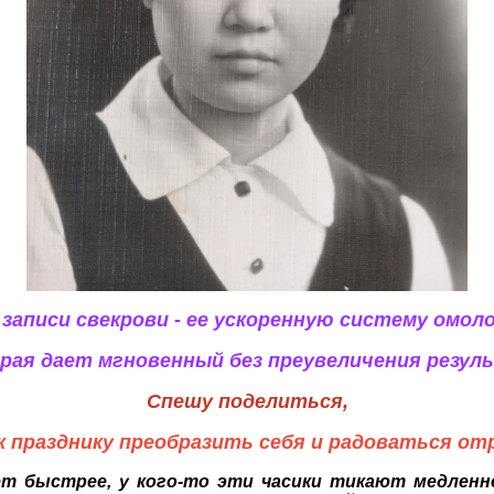
записи свекрови - ее ускоренную систему омол
рая дает мгновенный без преувеличения резул
Спешу поделиться,
к празднику преобразить себя и радоваться отр
ет быстрее, у кого-то эти часики тикают медлен