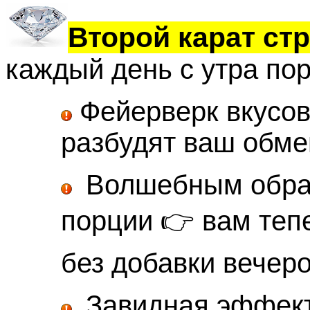
Второй карат ст
каждый день с утра пор
Фейерверк вкусов
разбудят ваш обме
Волшебным обра
порции 👉 вам теп
без добавки вечер
Завидная эффект