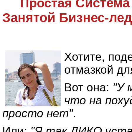
Система
Простая
Занятой Бизнес-ле
Хотите, под
отмазкой дл
Вот она:
"У 
что на пох
просто нет"
.
Или:
"Я так ДИКО уста