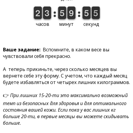
0
2
2
0
3
3
0
5
5
0
9
9
0
5
5
5
4
5
часов
минут
секунд
Ваше задание:
Вспомните, в каком весе вы
чувствовали себя прекрасно.
А теперь прикиньте, через сколько месяцев вы
вернете себе эту форму. С учетом, что каждый месяц
будете избавляться от четырех лишних килограммов.
👉
При лишних 15-20-ти это максимально возможный
темп из безопасных для здоровья и для оптимального
состояния вашей кожи. Если пока у вас лишних кг
больше 20-ти, в первые месяцы вы можете скидывать
больше.