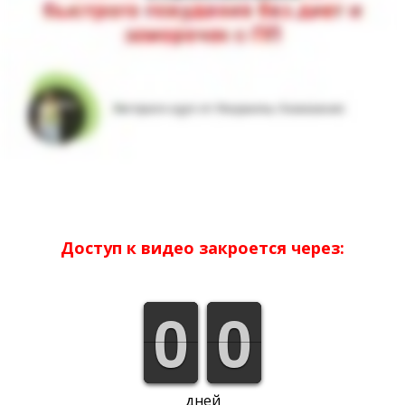
Доступ к видео закроется через:
9
9
0
0
1
0
0
дней