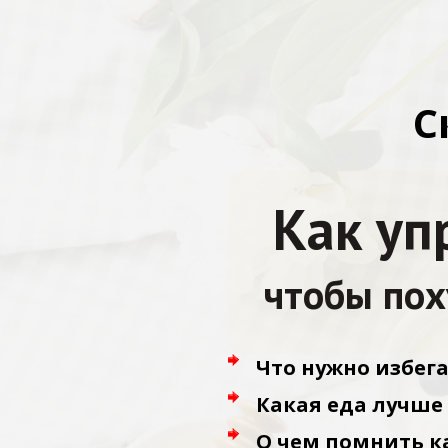
С
Как уп
чтобы пох
Что нужно избег
Какая еда лучше 
О чем помнить к