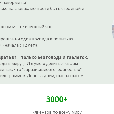
х накормить?
лько на словах, мечтаете быть стройной и
ужном месте в нужный час!
прошла ни один круг ада в попытках
 (начала с 12 лет!).
рата кг - только без голода и таблеток.
еды в меру :) И я умею делиться своим
и так,​
что "заразившиеся стройностью"
илограммов. День за днем, шаг за шагом.
3000+
клиентов по всему миру