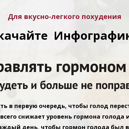
Для вкусно-легкого похудения​
качайте Инфографи
равлять гормоном
удеть и больше не попра
ать в первую очередь, чтобы голод пере
всего снижает уровень гормона голода 
аждый день, чтобы гормон голода был 