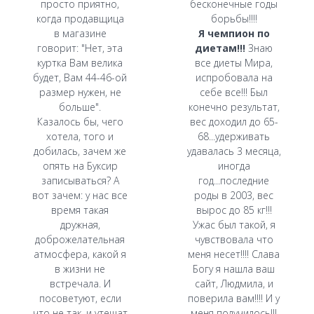
просто приятно,
бесконечные годы
когда продавщица
борьбы!!!!
в магазине
Я чемпион по
говорит: "Нет, эта
диетам!!!
Знаю
куртка Вам велика
все диеты Мира,
будет, Вам 44-46-ой
испробовала на
размер нужен, не
себе все!!! Был
больше".
конечно результат,
Казалось бы, чего
вес доходил до 65-
хотела, того и
68...удерживать
добилась, зачем же
удавалась 3 месяца,
опять на Буксир
иногда
записываться? А
год...последние
вот зачем: у нас все
роды в 2003, вес
время такая
вырос до 85 кг!!!
дружная,
Ужас был такой, я
доброжелательная
чувствовала что
атмосфера, какой я
меня несет!!!! Слава
в жизни не
Богу я нашла ваш
встречала. И
сайт, Людмила, и
посоветуют, если
поверила вам!!!! И у
что не так, и утешат
меня получилось!!!