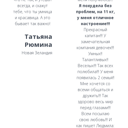
всегда, и скажут
Я похудела без
тебе, что ты умница
проблем, на 11 кг,
и красавица. А это
у меня отличное
бывает так важно!
настроение!!!
Прекрасный
Татьяна
капитан!!! У
замечательная
Рюмина
компания девочек!!!
Новая Зеландия
Умных!!
Талантливых!!
Веселых!!! Так всех
полюбила!!! У меня
появилась 2 семья!!
Мне хочется со
всеми общаться и
дружить!!! Так
здорово весь мир
перед глазами!!!
Всем посылаю
свою любовь!!! И
как пишет Людмила: