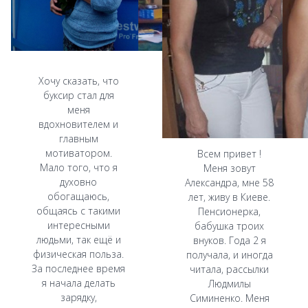
Хочу сказать, что
буксир стал для
меня
вдохновителем и
главным
мотиватором.
Всем привет !
Мало того, что я
Меня зовут
духовно
Александра, мне 58
обогащаюсь,
лет, живу в Киеве.
общаясь с такими
Пенсионерка,
интересными
бабушка троих
людьми, так ещё и
внуков. Года 2 я
физическая польза.
получала, и иногда
За последнее время
читала, рассылки
я начала делать
Людмилы
зарядку,
Симиненко. Меня