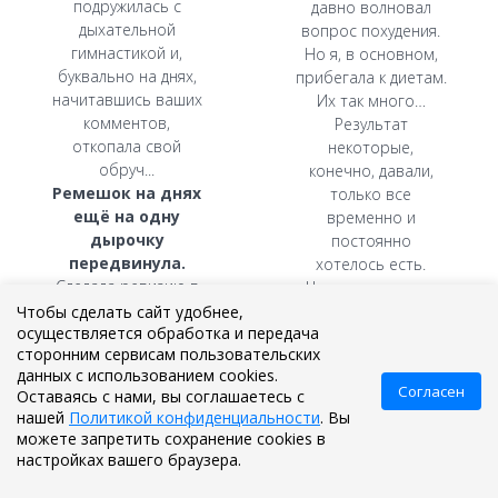
подружилась с
давно волновал
дыхательной
вопрос похудения.
гимнастикой и,
Но я, в основном,
буквально на днях,
прибегала к диетам.
начитавшись ваших
Их так много…
комментов,
Результат
откопала свой
некоторые,
обруч...
конечно, давали,
Ремешок на днях
только все
ещё на одну
временно и
дырочку
постоянно
передвинула.
хотелось есть.
Сделала ревизию в
Через некоторое
шкафу и без
время вес
Чтобы сделать сайт удобнее,
осуществляется обработка и передача
зазрения совести
восстанавливался
сторонним сервисам пользовательских
отдала подругам
снова, иногда еще
данных с использованием cookies.
огромный пакет
добавлялись
Согласен
Оставаясь с нами, вы соглашаетесь с
вещей, с которых я
килограммы. А мне
нашей
Политикой конфиденциальности
. Вы
"выросла".
очень нравится
можете запретить сохранение cookies в
Уже минус 24 кг!
хорошо выглядеть,
настройках вашего браузера.
видеть
восхищенные