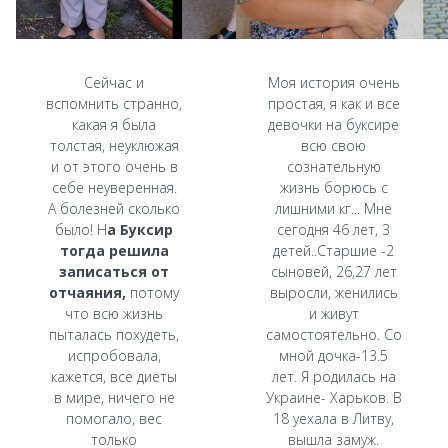
Сейчас и
Моя история очень
вспомнить странно,
простая, я как и все
какая я была
девочки на буксире
толстая, неуклюжая
всю свою
и от этого очень в
сознательную
себе неуверенная.
жизнь борюсь с
А болезней сколько
лишними кг... Мне
было! Н
а Буксир
сегодня 46 лет, 3
тогда решила
детей..Старшие -2
записаться от
сыновей, 26,27 лет
отчаяния,
потому
выросли, женились
что всю жизнь
и живут
пыталась похудеть,
самостоятельно. Со
испробовала,
мной дочка-13.5
кажется, все диеты
лет. Я родилась на
в мире, ничего не
Украине- Харьков. В
помогало, вес
18 уехала в Литву,
только
вышла замуж.