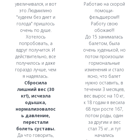
увеличивался, и вот
Работаю на скорой
это Людмилино
помощи-
"худеем без диет и
фельдшером!!!
голода" пришлось
Работу свою
очень по душе.
обожаю!!!
Хотелось
До 15 занималась
попробовать, а
балетом, была
вдруг получится. И
очень худенькой, но
действительно, все
потом произошли
получилось и даже
гормональные
гораздо лучше, чем
изменения и стало
я надеялась.
ясно, что балет
Сбросила
нужно оставить, в
лишний вес (30
течении 3 месяцев,
кг!), исчезла
вес вырос на 10 кг,
одышка,
к 18 годам я весила
нормализовалос
68 при росте 167,
ь давление,
потом роды, один
перестали
за другим и вес
болеть суставы.
стал 75 кг...и тут
Да что говорить,
начались